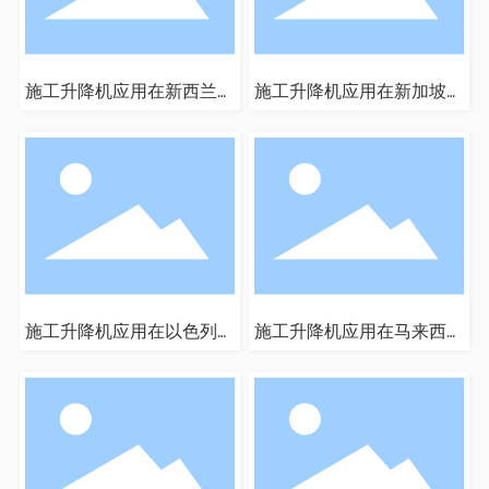
施工升降机应用在新西兰工
施工升降机应用在新加坡工
地
地
施工升降机应用在以色列工
施工升降机应用在马来西亚
地
工地