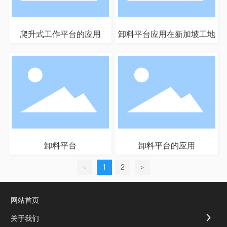
爬升式工作平台的应用
卸料平台应用在新加坡工地
卸料平台
卸料平台的应用
<
1
2
>
网站首页
关于我们